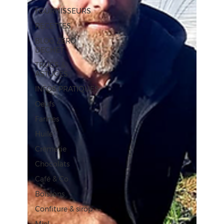
FOURNISSEURS
RECETTES
BLOG ZERO
DECHET
TRUCS &
ASTUCES
INFOS PRATIQUES
Oeufs
Farines
Huile
Crèmerie
Chocolats
Café & Co
Boissons
Confiture & sirop