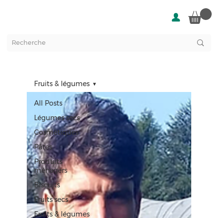
Fruits & légumes
All Posts
Légumes secs
Cosmétiques
Pâtes
Produits
ménagers
Biscuits
Fruits secs
Fruits & légumes