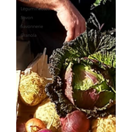
Miel
Légumineuses
Savon
Savonnerie
Granola